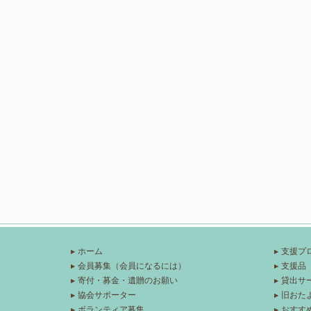
ホーム
支援プ
会員募集（会員になるには）
支援品
寄付・募金・遺贈のお願い
貸出サ
協会サポーター
旧おた
ボランティア募集
おすす