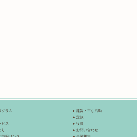
ログラム
趣旨・主な活動
定款
ービス
役員
より
お問い合わせ
め情報リンク
事業報告