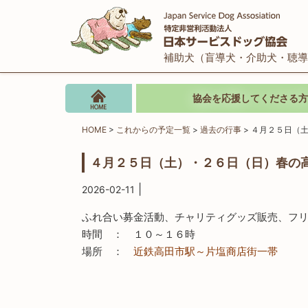
補助犬（盲導犬・介助犬・聴導
協会を応援してくださる方
HOME
>
これからの予定一覧
>
過去の行事
>
４月２５日（
４月２５日（土）・２６日（日）春の
|
2026-02-11
ふれ合い募金活動、チャリティグッズ販売、フ
時間 ： １０～１６時
場所 ：
近鉄高田市駅～片塩商店街一帯