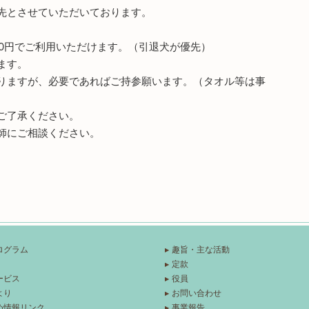
先とさせていただいております。
00円でご利用いただけます。（引退犬が優先）
ます。
りますが、必要であればご持参願います。（タオル等は事
ご了承ください。
師にご相談ください。
。
ログラム
趣旨・主な活動
定款
ービス
役員
より
お問い合わせ
め情報リンク
事業報告