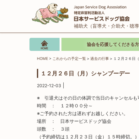
補助犬（盲導犬・介助犬・聴導
協会を応援してくださる方
HOME
>
これからの予定一覧
>
過去の行事
>
１２月２６日
１２月２６日（月）シャンプーデー
|
2022-12-03
※ 引退犬はその日の体調で当日のキャンセルも
時間 ： １２時００分～
※ご予約された方は遅れずお越しください。
場所 ： 日本サービスドッグ協会
頭数 ： ３頭
（予約締切は１２月２３日（金）１５時締切。