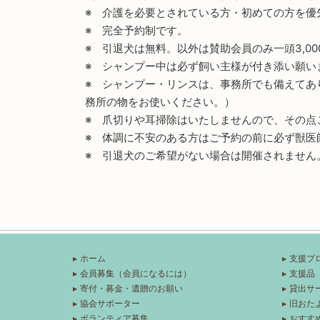
※ 介護を必要とされている方・初めての方を優
※ 完全予約制です。
※ 引退犬は無料。以外は賛助会員のみ一頭3,0
※ シャンプー中は必ず飼い主様が付き添い願い
※ シャンプー・リンスは、事務所でも備えてあ
務所の物をお使いください。）
※ 爪切りや耳掃除はいたしませんので、その点
※ 体調に不安のある方はご予約の前に必ず獣医
※ 引退犬のご希望がない場合は開催されません
ホーム
支援プ
会員募集（会員になるには）
支援品
寄付・募金・遺贈のお願い
貸出サ
協会サポーター
旧おた
ボランティア募集
おすす